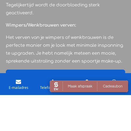
Tegelijkertijd wordt de doorbloeding sterk
geactiveerd.
Wimpers/Wenkbrauwen verven:
Het verven van je wimpers of wenkbrauwen is de
perfecte manier om je look met minimale inspanning
te upgraden. Je hebt namelijk meteen een mooie,
sprekende uitstraling zonder een spoortje make-up.
TARIEVEN
E-mailadres
Telefoonnummer
Kaart
WhatsApp
© 2021 - 2026 BARBERSHOP MIXED PEOPLE
Powered by
JouwWeb