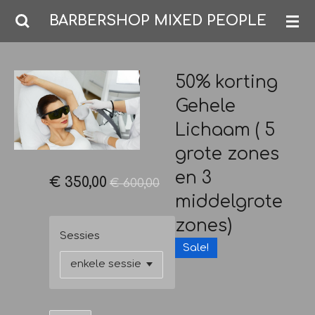
Ga
BARBERSHOP MIXED PEOPLE
direct
naar
de
50% korting
hoofdinhoud
Gehele
Lichaam ( 5
grote zones
en 3
€ 350,00
€ 600,00
middelgrote
zones)
Sessies
Sale!