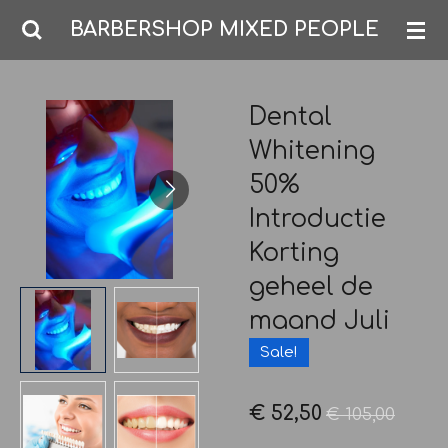
Ga
BARBERSHOP MIXED PEOPLE
direct
naar
de
Dental
hoofdinhoud
Whitening
50%
Introductie
Korting
geheel de
maand Juli
Sale!
€ 52,50
€ 105,00